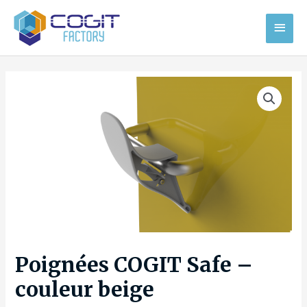
Aller
MEN
au
contenu
PRIN
Poignées COGIT Safe –
couleur beige