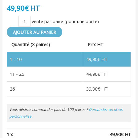
49,90
€
quantité
de
AJOUTER AU PANIER
Poignées
Quantité (X paires)
Prix HT
COGIT
Safe
1 - 10
49,90
€
-
couleur
11 - 25
44,90
€
beige
26+
39,90
€
Vous désirez commander plus de 100 paires ?
Demandez un devis
personnalisé.
1
x
49,90
€